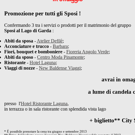
Promozione per tutti gli Sposi !
Confermando 3 tra i servizi o prodotti per il matrimonio del gruppo
Sposi al Lago di Garda
:
Abiti da sposa
-
Atelier Defilè
;
Acconciature e trucco
-
Barbara
;
Fiori, bouquet e bomboniere
-
Fioreria Angolo Verde
;
Abiti da sposo
-
Centro Moda Pinamonte
;
Ristorante
-
Hotel Laguna
;
Viaggi di nozze
-
New Baldense Viaggi
;
avrai in oma
a lume di candela 
presso l'
Hotel Ristorante Laguna
,
in terrazza o in sala ristorante con splendida vista lago
+ biglietto** City
* É possibile prenotare la cena tra giugno e settembre 2013